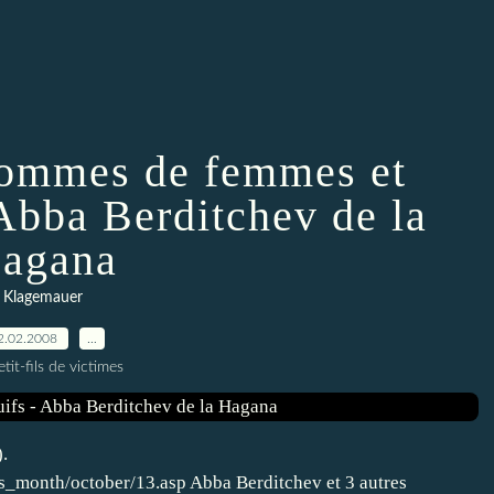
'hommes de femmes et
 Abba Berditchev de la
agana
Klagemauer
2.02.2008
…
tit-fils de victimes
).
s_month/october/13.asp Abba Berditchev et 3 autres