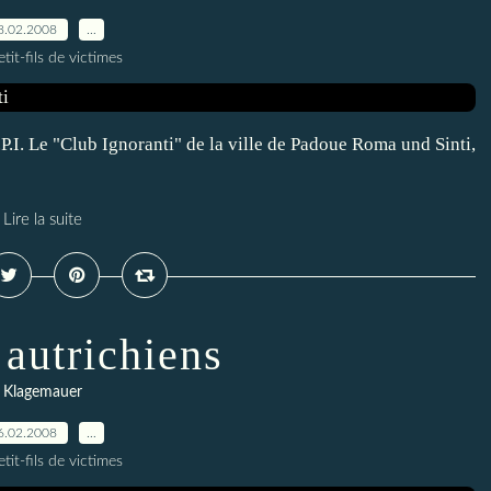
8.02.2008
…
tit-fils de victimes
.P.I. Le "Club Ignoranti" de la ville de Padoue Roma und Sinti,
Lire la suite
 autrichiens
Klagemauer
6.02.2008
…
tit-fils de victimes