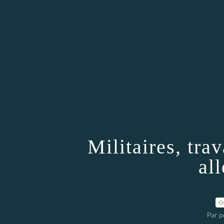
Militaires, trav
al
0
Par pe