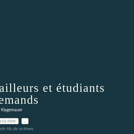
ailleurs et étudiants
lemands
Klagemauer
4.02.2008
…
tit-fils de victimes