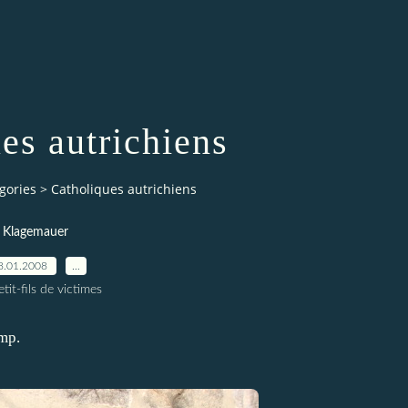
es autrichiens
gories
>
Catholiques autrichiens
Klagemauer
8.01.2008
…
tit-fils de victimes
amp.