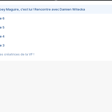
bey Maguire, c'est lui ! Rencontre avec Damien Witecka
e 6
e 5
e 4
e 3
s créatrices de la VF !
e 2
e 1
e Mektoub My Love arrive enfin ! Rencontre avec Shaïn Boumedine et Sal
i : après Toni en famille
elle réalise le bouleversant Dites lui que je l'aime
ais ! Rencontre autour de Vie privée de Rebecca Zlotowski