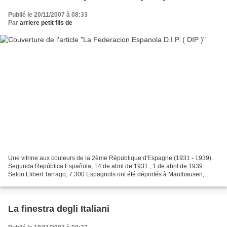
Publié le 20/11/2007 à 08:33
Par
arriere petit fils de
Une vitrine aux couleurs de la 2ème République d'Espagne (1931 - 1939).
Segunda República Española, 14 de abril de 1931 ; 1 de abril de 1939.
Selon Llibert Tarrago, 7.300 Espagnols ont été déportés à Mauthausen,
5.200 y sont morts. (source : http://www.campmauthausen.org...
La finestra degli Italiani