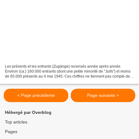
Les présents et les entrants (Zugänge) recensés année après année.
Environ (ca.) 160.000 entrants (dont une petite minorité de "Juifs") et moins
de 65.000 présents au 4 mai 1945. Ces chiffres ne tiennent pas compte de
groupes très importants que les autorités...
< Page précédente
Page suivante >
Hébergé par Overblog
Top articles
Pages