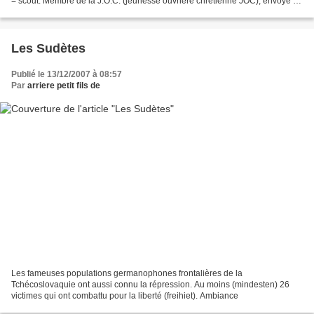
= scout. Membre de la J.O.C. (jeunesse ouvrière chrétienne JOC), envoyé en
Allemagne en 1943 par...
Les Sudètes
Publié le 13/12/2007 à 08:57
Par
arriere petit fils de
Les fameuses populations germanophones frontalières de la
Tchécoslovaquie ont aussi connu la répression. Au moins (mindesten) 26
victimes qui ont combattu pour la liberté (freihiet). Ambiance