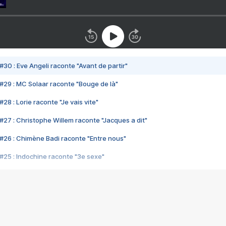
#30 : Eve Angeli raconte "Avant de partir"
#29 : MC Solaar raconte "Bouge de là"
28 : Lorie raconte "Je vais vite"
#27 : Christophe Willem raconte "Jacques a dit"
#26 : Chimène Badi raconte "Entre nous"
#25 : Indochine raconte "3e sexe"
#24 : Zaho raconte "C'est chelou"
#23 : Patrick Bruel raconte "Au café des délices"
#22 : Kyo raconte "Le chemin"