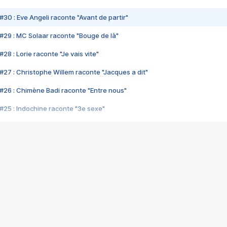
#30 : Eve Angeli raconte "Avant de partir"
#29 : MC Solaar raconte "Bouge de là"
28 : Lorie raconte "Je vais vite"
#27 : Christophe Willem raconte "Jacques a dit"
#26 : Chimène Badi raconte "Entre nous"
#25 : Indochine raconte "3e sexe"
#24 : Zaho raconte "C'est chelou"
#23 : Patrick Bruel raconte "Au café des délices"
#22 : Kyo raconte "Le chemin"
#21 : Nolwenn Leroy raconte "Cassé"
#20 : Patrick Hernandez raconte "Born to be alive"
#19 : Lorie raconte "Près de moi"