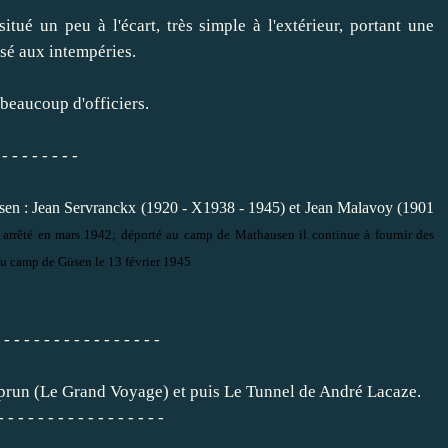
ué un peu à l'écart, très simple à l'extérieur, portant une
osé aux intempéries.
beaucoup d'officiers.
 - - - - - - -
sen : Jean Servranckx (1920 - X1938 - 1945) et Jean Malavoy (1901
 arrêté en mars 1942; déporté au camp de Mathausen il continue à fournir des
 au camp de Güsen le 13 février 1945
 - - - - - - - - - - - - - - - -
emprun (Le Grand Voyage) et puis Le Tunnel de André Lacaze.
- - - - - - - - - - - - - - - - -