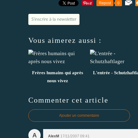
Repost
0
S'inscrire à la newsletter
Vous aimerez aussi :
Frères humains qui après
L'entrée - Schutzhaftl
nous vivez
Commenter cet article
Ajouter un commentaire
A
AlexM
17/11/2007 09:41