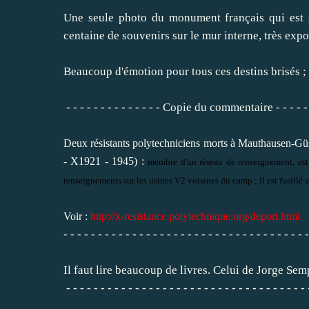
Une seule photo du monument français qui est sit
centaine de souvenirs sur le mur interne, très exp
Beaucoup d'émotion pour tous ces destins brisés ; 
- - - - - - - - - - - - - - Copie du commentaire - - - - - -
Deux résistants polytechniciens morts à Mauthausen-Gü
- X1921 - 1945) :
membre d'un réseau de renseignement, est
renseignements sur les usines V2 voisines du camp ; il est fusillé
Voir :
http://x-resistance.polytechnique.org/deport.html
- - - - - - - - - - - - - - - - - - - - - - - - - - - - - - - - - - - -
Il faut lire beaucoup de livres. Celui de Jorge S
- - - - - - - - - - - - - - - - - - - - - - - - - - - - - - - - - - - 