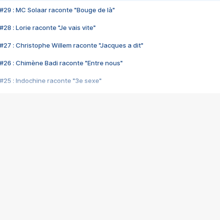
#29 : MC Solaar raconte "Bouge de là"
28 : Lorie raconte "Je vais vite"
#27 : Christophe Willem raconte "Jacques a dit"
#26 : Chimène Badi raconte "Entre nous"
#25 : Indochine raconte "3e sexe"
#24 : Zaho raconte "C'est chelou"
#23 : Patrick Bruel raconte "Au café des délices"
#22 : Kyo raconte "Le chemin"
#21 : Nolwenn Leroy raconte "Cassé"
#20 : Patrick Hernandez raconte "Born to be alive"
#19 : Lorie raconte "Près de moi"
#18 : Michael Jones raconte "A nos actes manqués" (avec Jean-Jacque