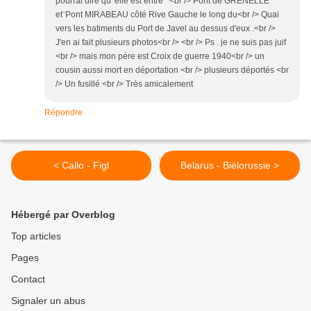
pourrai dire qu 'elle est entre ^<br /> Pont de GRENELLE
et¨Pont MIRABEAU côté Rive Gauche le long du<br /> Quai
vers les batiments du Port de Javel au dessus d'eux .<br />
J'en ai fait plusieurs photos<br /> <br /> Ps . je ne suis pas juif
<br /> mais mon père est Croix de guerre 1940<br /> un
cousin aussi mort en déportation <br /> plusieurs déportés <br
/> Un fusillé <br /> Très amicalement
Répondre
< Callo - Figl
Belarus - Biélorussie >
Hébergé par Overblog
Top articles
Pages
Contact
Signaler un abus